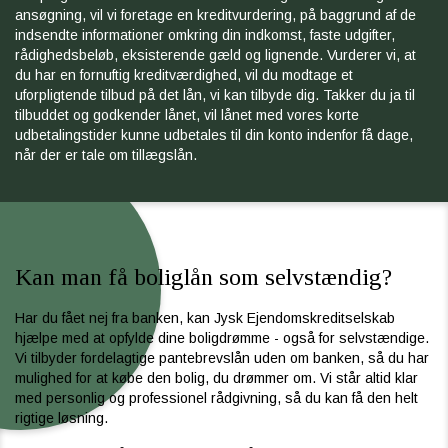
ansøgning, vil vi foretage en kreditvurdering, på baggrund af de
indsendte informationer omkring din indkomst, faste udgifter,
rådighedsbeløb, eksisterende gæld og lignende. Vurderer vi, at
du har en fornuftig kreditværdighed, vil du modtage et
uforpligtende tilbud på det lån, vi kan tilbyde dig. Takker du ja til
tilbuddet og godkender lånet, vil lånet med vores korte
udbetalingstider kunne udbetales til din konto indenfor få dage,
når der er tale om tillægslån.
Kan man få boliglån som selvstændig?
Har du fået nej fra banken, kan Jysk Ejendomskreditselskab
hjælpe med at opfylde dine boligdrømme - også for selvstændige.
Vi tilbyder fordelagtige pantebrevslån uden om banken, så du har
mulighed for at købe den bolig, du drømmer om. Vi står altid klar
med personlig og professionel rådgivning, så du kan få den helt
rigtige løsning.