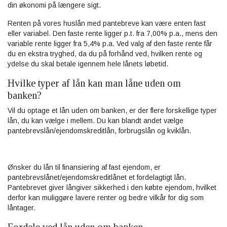
din økonomi på længere sigt.
Renten på vores huslån med pantebreve kan være enten fast
eller variabel. Den faste rente ligger p.t. fra 7,00% p.a., mens den
variable rente ligger fra 5,4% p.a. Ved valg af den faste rente får
du en ekstra tryghed, da du på forhånd ved, hvilken rente og
ydelse du skal betale igennem hele lånets løbetid.
Hvilke typer af lån kan man låne uden om
banken?
Vil du optage et lån uden om banken, er der flere forskellige typer
lån, du kan vælge i mellem. Du kan blandt andet vælge
pantebrevslån/ejendomskreditlån, forbrugslån og kviklån.
Ønsker du lån til finansiering af fast ejendom, er
pantebrevslånet/ejendomskreditlånet et fordelagtigt lån.
Pantebrevet giver långiver sikkerhed i den købte ejendom, hvilket
derfor kan muliggøre lavere renter og bedre vilkår for dig som
låntager.