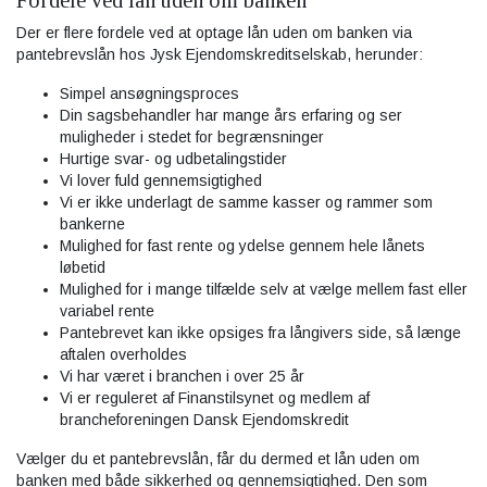
Fordele ved lån uden om banken
Der er flere fordele ved at optage lån uden om banken via
pantebrevslån hos Jysk Ejendomskreditselskab, herunder:
Simpel ansøgningsproces
Din sagsbehandler har mange års erfaring og ser
muligheder i stedet for begrænsninger
Hurtige svar- og udbetalingstider
Vi lover fuld gennemsigtighed
Vi er ikke underlagt de samme kasser og rammer som
bankerne
Mulighed for fast rente og ydelse gennem hele lånets
løbetid
Mulighed for i mange tilfælde selv at vælge mellem fast eller
variabel rente
Pantebrevet kan ikke opsiges fra långivers side, så længe
aftalen overholdes
Vi har været i branchen i over 25 år
Vi er reguleret af Finanstilsynet og medlem af
brancheforeningen Dansk Ejendomskredit
Vælger du et pantebrevslån, får du dermed et lån uden om
banken med både sikkerhed og gennemsigtighed. Den som