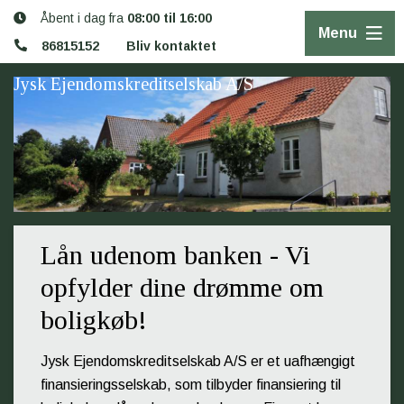
Åbent i dag fra
08:00 til 16:00
Menu
86815152
Bliv kontaktet
Jysk Ejendomskreditselskab A/S
Lån udenom banken - Vi
opfylder dine drømme om
boligkøb!
Jysk Ejendomskreditselskab A/S er et uafhængigt
finansieringsselskab, som tilbyder finansiering til