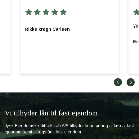
Yde
Rikke krøgh Carlsen
Em
Vi tilbyder lån til fast ejendom
Jysk Ejendomskreditselskab A/S tilbyder finansiering af køb af fast
ejendom samt tillægslån i fast ejendom.