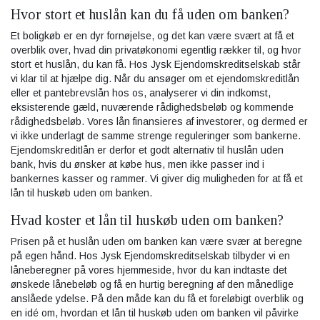
Hvor stort et huslån kan du få uden om banken?
Et boligkøb er en dyr fornøjelse, og det kan være svært at få et
overblik over, hvad din privatøkonomi egentlig rækker til, og hvor
stort et huslån, du kan få. Hos Jysk Ejendomskreditselskab står
vi klar til at hjælpe dig. Når du ansøger om et ejendomskreditlån
eller et pantebrevslån hos os, analyserer vi din indkomst,
eksisterende gæld, nuværende rådighedsbeløb og kommende
rådighedsbeløb. Vores lån finansieres af investorer, og dermed er
vi ikke underlagt de samme strenge reguleringer som bankerne.
Ejendomskreditlån er derfor et godt alternativ til huslån uden
bank, hvis du ønsker at købe hus, men ikke passer ind i
bankernes kasser og rammer. Vi giver dig muligheden for at få et
lån til huskøb uden om banken.
Hvad koster et lån til huskøb uden om banken?
Prisen på et huslån uden om banken kan være svær at beregne
på egen hånd. Hos Jysk Ejendomskreditselskab tilbyder vi en
låneberegner på vores hjemmeside, hvor du kan indtaste det
ønskede lånebeløb og få en hurtig beregning af den månedlige
anslåede ydelse. På den måde kan du få et foreløbigt overblik og
en idé om, hvordan et lån til huskøb uden om banken vil påvirke